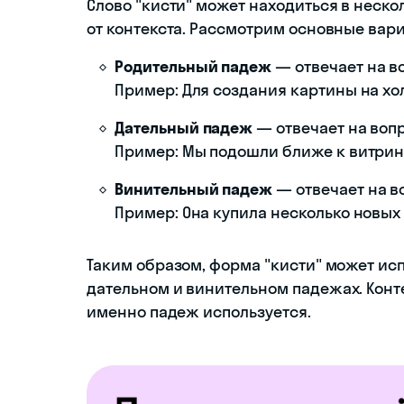
Слово "кисти" может находиться в неско
от контекста. Рассмотрим основные вар
Родительный падеж
— отвечает на во
Пример: Для создания картины на х
Дательный падеж
— отвечает на вопр
Пример: Мы подошли ближе к витрин
Винительный падеж
— отвечает на во
Пример: Она купила несколько новы
Таким образом, форма "кисти" может исп
дательном и винительном падежах. Конт
именно падеж используется.