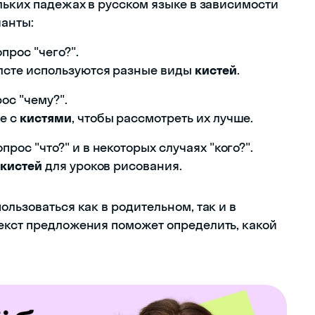
льких падежах в русском языке в зависимости
ианты:
прос "чего?".
олсте используются разные виды
кистей
.
ос "чему?".
е с
кистями
, чтобы рассмотреть их лучше.
прос "что?" и в некоторых случаях "кого?".
х
кистей
для уроков рисования.
ользоваться как в родительном, так и в
екст предложения поможет определить, какой