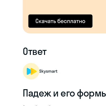
Ответ
Skysmart
Падеж и его форм