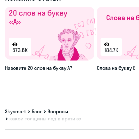
573.6K
184.7K
Назовите 20 слов на букву А?
Слова на букву Е
Skysmart
Блог
Вопросы
какой толщины лед в арктике