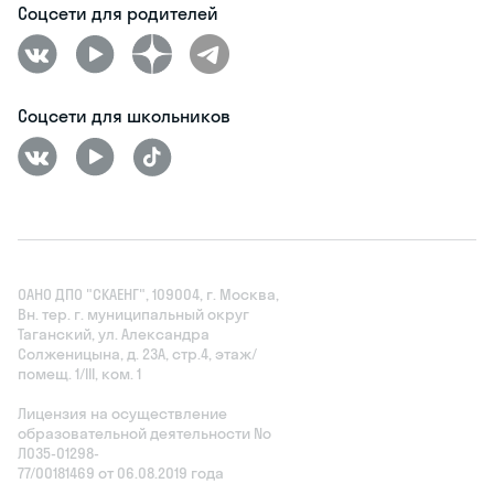
Соцсети для родителей
Соцсети для школьников
ОАНО ДПО "СКАЕНГ", 109004, г. Москва,
Вн. тер. г. муниципальный округ
Таганский, ул. Александра
Солженицына, д. 23А, стр.4, этаж/
помещ. 1/III, ком. 1
Лицензия на осуществление
образовательной деятельности No
Л035‑01298-
77/00181469 от 06.08.2019 года