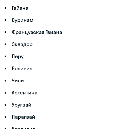
Гайана
Суринам
Французская Гвиана
Эквадор
Перу
Боливия
Чили
Аргентина
Уругвай
Парагвай
Бразилия