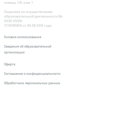
помещ. 1/III, ком. 1
Лицензия на осуществление
образовательной деятельности No
Л035‑01298-
77/00181469 от 06.08.2019 года
Условия использования
Сведения об образовательной
организации
Оферта
Соглашение о конфиденциальности
Обработчики персональных данных
This site is protected by reCAPTCHA and
the Google
Privacy Policy
and Terms of
Service apply
Делаем развитие привлекательным