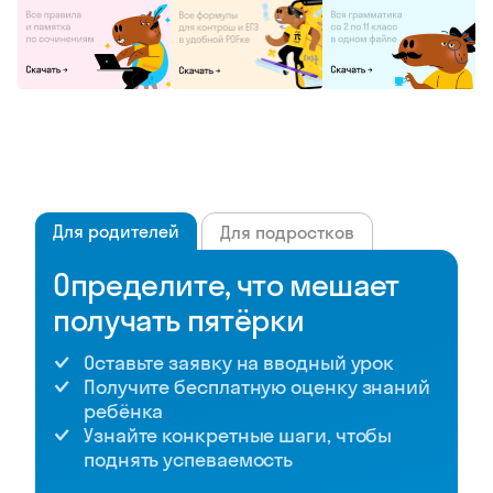
Для родителей
Для подростков
Определите, что мешает
получать пятёрки
Оставьте заявку на вводный урок
Получите бесплатную оценку знаний
ребёнка
Узнайте конкретные шаги, чтобы
поднять успеваемость