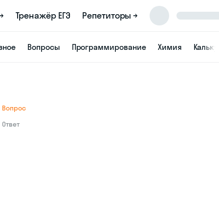
→
Тренажёр ЕГЭ
Репетиторы →
зное
Вопросы
Программирование
Химия
Кальк
Вопрос
Ответ