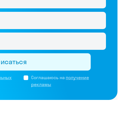
писаться
льных
Соглашаюсь на
получение
рекламы