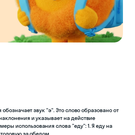
я обозначает звук "э". Это слово образовано от
 наклонения и указывает на действие
ры использования слова "еду": 1. Я еду на
столовую за обедом.