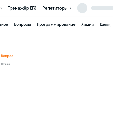
→
Тренажёр ЕГЭ
Репетиторы →
зное
Вопросы
Программирование
Химия
Кальк
Вопрос
Ответ