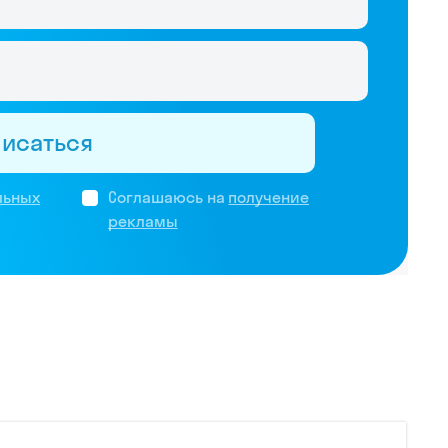
писаться
льных
Соглашаюсь на
получение
рекламы