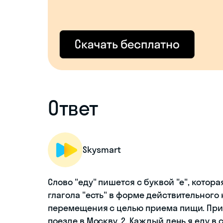
Ответ
Skysmart
Слово "еду" пишется с буквой "е", котора
глагола "есть" в форме действительного
перемещения с целью приема пищи. Приме
поезде в Москву. 2. Каждый день я еду в 