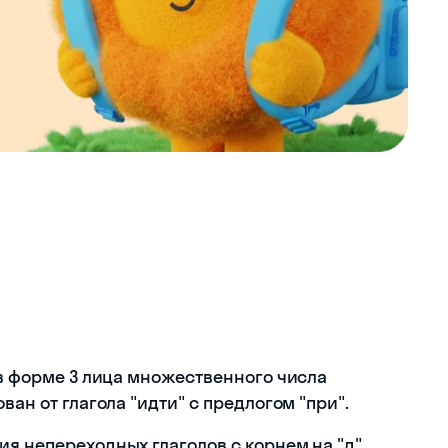
 в форме 3 лица множественного числа
ван от глагола "идти" с предлогом "при".
я непереходных глаголов с корнем на "д",