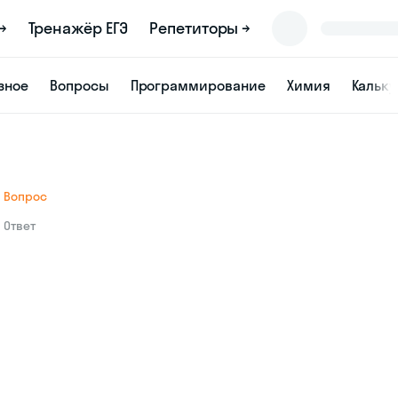
→
Тренажёр ЕГЭ
Репетиторы →
зное
Вопросы
Программирование
Химия
Кальк
Вопрос
Ответ