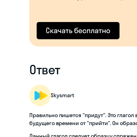
Ответ
Skysmart
Правильно пишется "придут". Это глагол
будущего времени от "прийти". Он образо
Данный глагол следует образцу спряжени