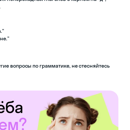
.
."
не."
ругие вопросы по грамматике, не стесняйтесь