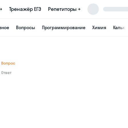
→
Тренажёр ЕГЭ
Репетиторы →
зное
Вопросы
Программирование
Химия
Кальк
Вопрос
Ответ