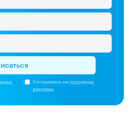
писаться
льных
Соглашаюсь на
получение
рекламы