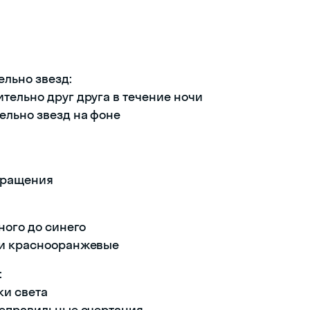
ельно звезд:
тельно друг друга в течение ночи
ельно звезд на фоне
 вращения
ного до синего
ли краснооранжевые
:
ки света
неправильные очертания