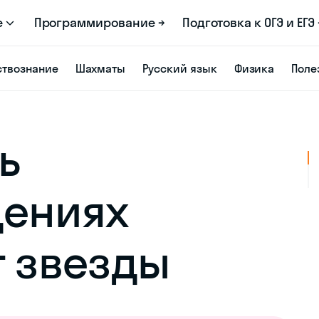
е
Программирование →
Подготовка к ОГЭ и ЕГЭ 
твознание
Шахматы
Русский язык
Физика
Поле
ь
дениях
т звезды