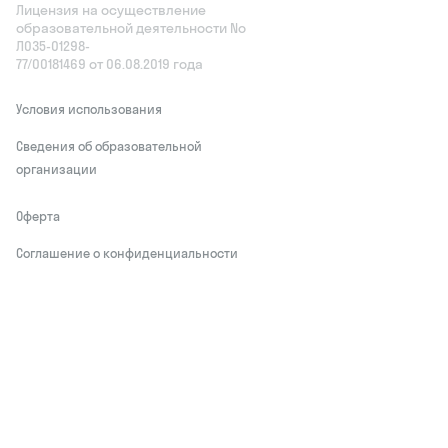
Лицензия на осуществление
образовательной деятельности No
Л035‑01298-
77/00181469 от 06.08.2019 года
Условия использования
Сведения об образовательной
организации
Оферта
Соглашение о конфиденциальности
Обработчики персональных данных
This site is protected by reCAPTCHA and
the Google
Privacy Policy
and Terms of
Service apply
Делаем развитие привлекательным
© Skysmart, 2026