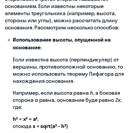
основанием. Если известны некоторые
элементы треугольника (например, высота,
стороны или углы), можно рассчитать длину
основания. Рассмотрим несколько способов:
Использование высоты, опущенной на
основание:
Если известна высота (перпендикуляр) от
вершины, противоположной основанию, то
можно использовать теорему Пифагора для
нахождения основания.
Например, если высота равна
h
, а боковая
сторона
a
равна, основание буде равно
2x
,
где:
h² + x² = a²
,
отсюда
x = sqrt(a² - h²)