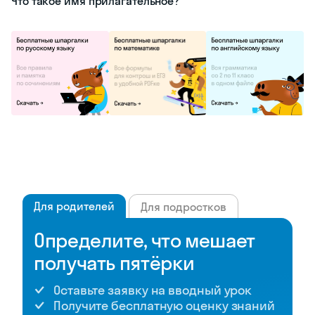
Что такое имя прилагательное?
Для родителей
Для подростков
Определите, что мешает
получать пятёрки
Оставьте заявку на вводный урок
Получите бесплатную оценку знаний