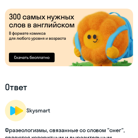
Ответ
Skysmart
Фразеологизмы, связанные со словом "снег",
являются колоритным и выразительным