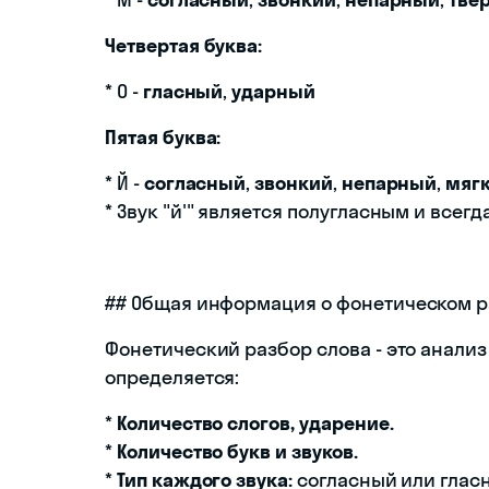
Четвертая буква:
* О -
гласный
,
ударный
Пятая буква:
* Й -
согласный
,
звонкий
,
непарный
,
мяг
* Звук "й'" является полугласным и всегд
## Общая информация о фонетическом р
Фонетический разбор слова - это анализ 
определяется:
*
Количество слогов, ударение.
*
Количество букв и звуков.
*
Тип каждого звука:
согласный или гласн