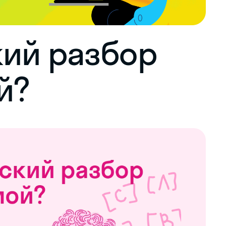
ий разбор
й?