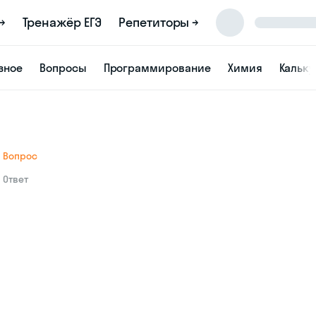
→
Тренажёр ЕГЭ
Репетиторы →
зное
Вопросы
Программирование
Химия
Кальк
Вопрос
Ответ