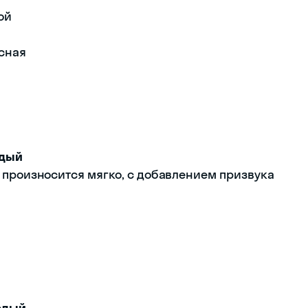
ой
й
асная
рдый
 что произносится мягко, с добавлением призвука
рдый