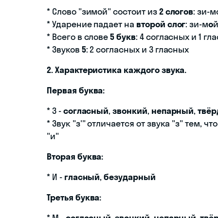
* Слово "зимой" состоит из
2 слогов
: зи-м
* Ударение падает на
второй слог
: зи-м
о
* Всего в слове
5 букв
: 4 согласных и 1 гл
* Звуков
5
: 2 согласных и 3 гласных
2. Характеристика каждого звука.
Первая буква:
* З -
согласный
,
звонкий
,
непарный
,
твё
* Звук "з'" отличается от звука "з" тем,
"и"
Вторая буква:
* И -
гласный
,
безударный
Третья буква:
* М -
согласный
,
звонкий
,
непарный
,
твё