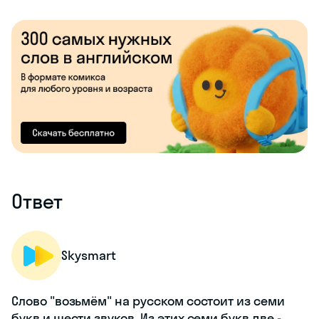
Ответ
Skysmart
Слово "возьмём" на русском состоит из семи
букв и шести звуков. Из этих семи букв две -