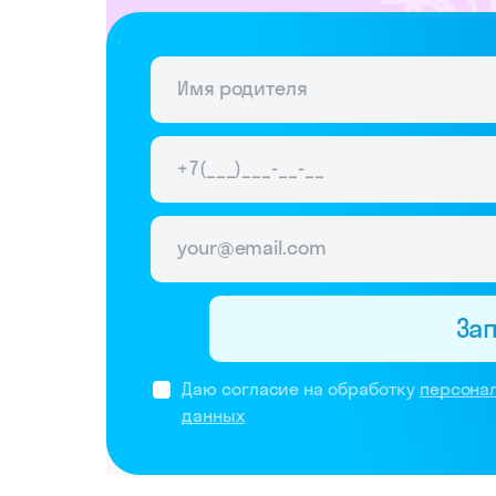
За
Даю согласие на обработку
персона
данных