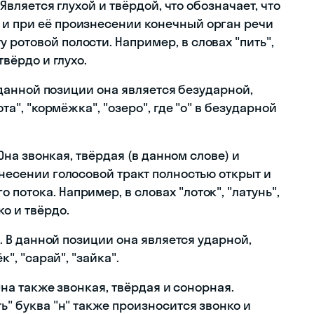
. Является глухой и твёрдой, что обозначает, что
 и при её произнесении конечный орган речи
 ротовой полости. Например, в словах "пить",
твёрдо и глухо.
 В данной позиции она является безударной,
ота", "кормёжка", "озеро", где "о" в безударной
. Она звонкая, твёрдая (в данном слове) и
знесении голосовой тракт полностью открыт и
потока. Например, в словах "лоток", "латунь",
ко и твёрдо.
ва. В данной позиции она является ударной,
к", "сарай", "зайка".
 Она также звонкая, твёрдая и сонорная.
ть" буква "н" также произносится звонко и