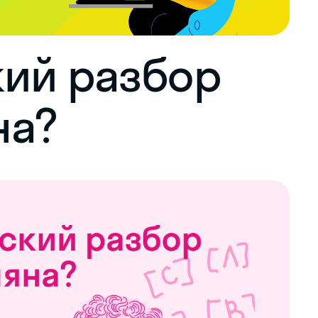
ий разбор
на?