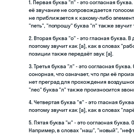
1. Первая буква "п" - это согласная буква
её звучание не сопровождается голосом
не приближается к какому-либо элементу
"петь", "попрошу" буква "п" также звучит 
2. Вторая буква "о" - это гласная буква.
поэтому звучит как [а], как в словах "раб
позиции также передаёт звук [а].
3. Третья буква "л" - это согласная буква
сонорная, что означает, что при её прои
нет преград для прохождения воздушного 
"лес" буква "л" также произносится звон
4. Четвертая буква "я" - это гласная бук
поэтому звучит как [а], как в словах "ларё
5. Пятая буква "н" - это согласная буква.
Например, в словах "наш", "новый", "неф