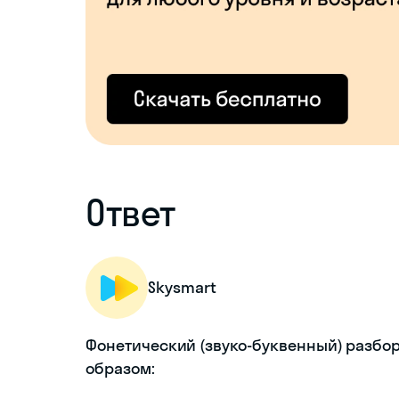
Ответ
Skysmart
Фонетический (звуко-буквенный) разбо
образом: