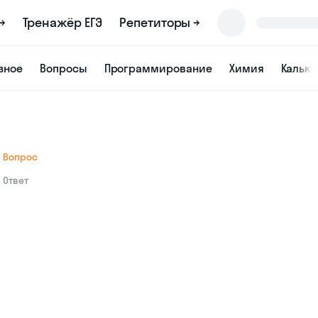
→
Тренажёр ЕГЭ
Репетиторы →
зное
Вопросы
Программирование
Химия
Кальк
Вопрос
Ответ