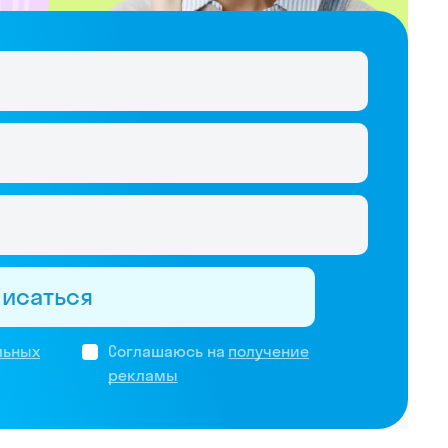
писаться
льных
Соглашаюсь на
получение
рекламы