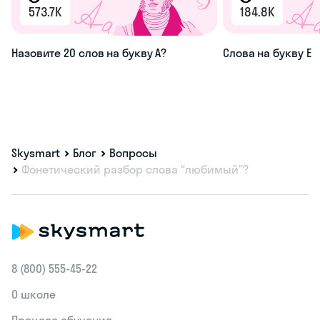
573.7K
184.8K
Назовите 20 слов на букву А?
Слова на букву Е
Skysmart
Блог
Вопросы
Фонетический разбор слова “любимый”?
8 (800) 555‑45-22
О школе