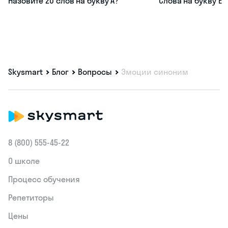
Назовите 20 слов на букву А?
Слова на букву Е
Skysmart
Блог
Вопросы
Эмоции синоним
8 (800) 555‑45-22
О школе
Процесс обучения
Репетиторы
Цены