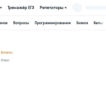
→
Тренажёр ЕГЭ
Репетиторы →
зное
Вопросы
Программирование
Химия
Кальк
Вопрос
Ответ