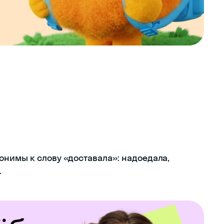
нимы к слову «доставала»: надоедала,
.