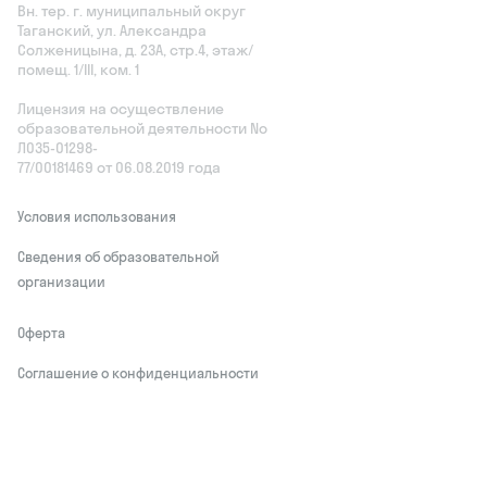
Вн. тер. г. муниципальный округ
Таганский, ул. Александра
Солженицына, д. 23А, стр.4, этаж/
помещ. 1/III, ком. 1
Лицензия на осуществление
образовательной деятельности No
Л035‑01298-
77/00181469 от 06.08.2019 года
Условия использования
Сведения об образовательной
организации
Оферта
Соглашение о конфиденциальности
Обработчики персональных данных
This site is protected by reCAPTCHA and
the Google
Privacy Policy
and Terms of