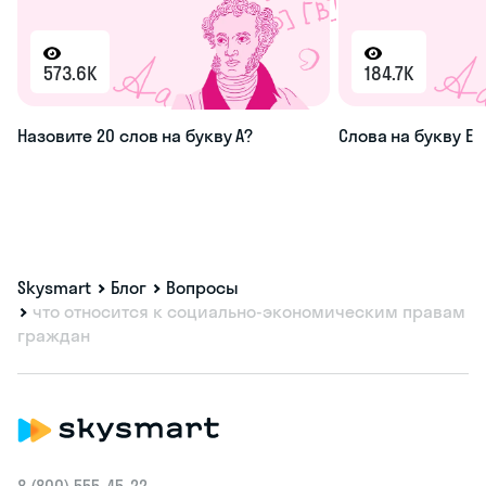
573.6K
184.7K
Назовите 20 слов на букву А?
Слова на букву Е
Skysmart
Блог
Вопросы
что относится к социально-экономическим правам
граждан
8 (800) 555‑45-22