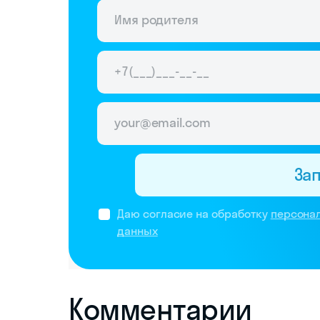
За
Даю согласие на обработку
персона
данных
Комментарии