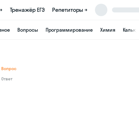
→
Тренажёр ЕГЭ
Репетиторы →
зное
Вопросы
Программирование
Химия
Кальк
Вопрос
Ответ