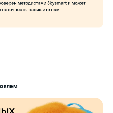
роверен методистами Skysmart и может
и неточность, напишите нам
роялем