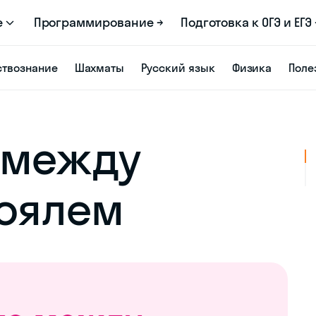
е
Программирование →
Подготовка к ОГЭ и ЕГЭ 
твознание
Шахматы
Русский язык
Физика
Поле
 между
роялем