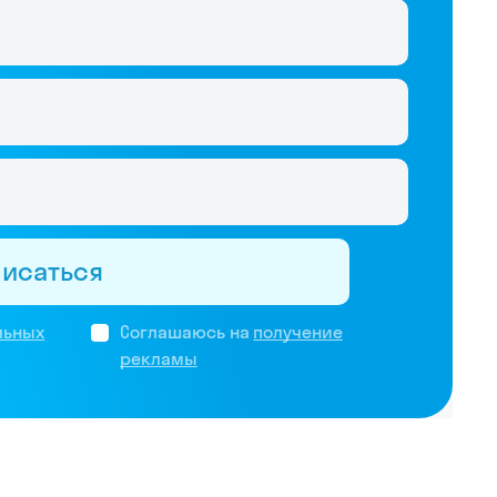
писаться
льных
Соглашаюсь на
получение
рекламы