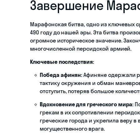
Завершение Мара
Марафонская битва, одно из ключевых с
490 году до нашей эры. Эта битва произ
огромное историческое значение. Закон
многочисленной персидской армией.
Ключевые последствия:
Победа афинян:
Афиняне одержали р
тактику окружения и обман маневро
отступить, потеряв большое количест
Вдохновение для греческого мира:
По
грекам в их сопротивлении персидс
греческие города и укрепила веру в
могущественного врага.