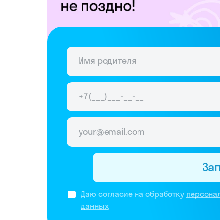
За
Даю согласие на обработку
персона
данных