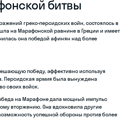
фонской битвы
ражений греко-персидских войн, состоялось в
ошла на Марафонской равнине в Греции и имеет
чилась она победой афинян над более
ешающую победу, эффективно используя
в. Персидская армия была вынуждена
во своих войск.
беда на Марафоне дала мощный импульс
кому вторжению. Она вдохновила другие
 возможность успешной обороны против более