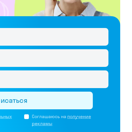
писаться
льных
Соглашаюсь на
получение
рекламы