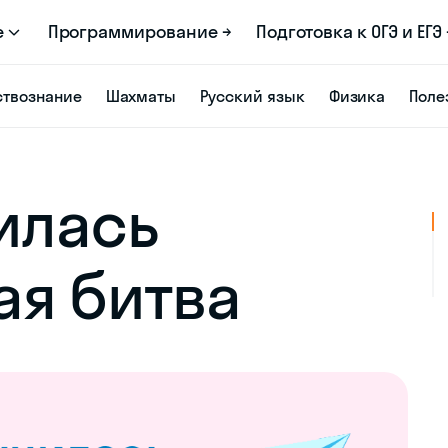
е
Программирование →
Подготовка к ОГЭ и ЕГЭ 
твознание
Шахматы
Русский язык
Физика
Поле
илась
я битва