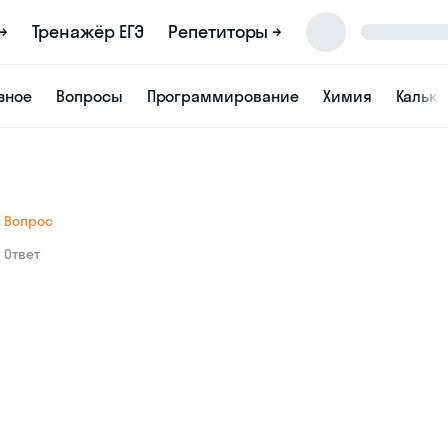
→
Тренажёр ЕГЭ
Репетиторы →
зное
Вопросы
Программирование
Химия
Кальк
Вопрос
Ответ