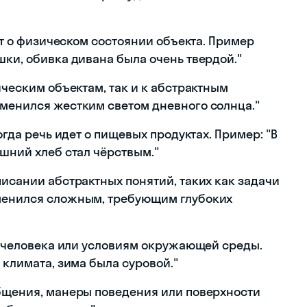
дет о физическом состоянии объекта. Пример
шки, обивка дивана была очень твердой."
ическим объектам, так и к абстрактным
сменился жестким светом дневного солнца."
огда речь идет о пищевых продуктах. Пример: "В
ашний хлеб стал чёрствым."
писании абстрактных понятий, таких как задачи
сменился сложным, требующим глубоких
ру человека или условиям окружающей среды.
 климата, зима была суровой."
общения, манеры поведения или поверхности