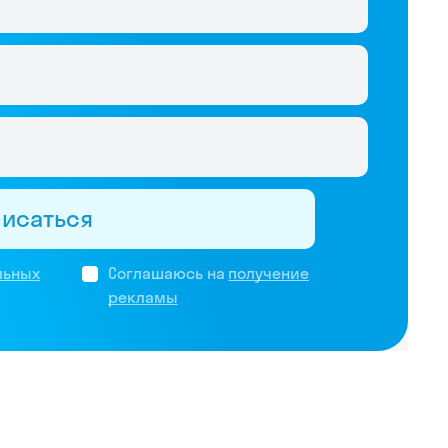
писаться
льных
Соглашаюсь на
получение
рекламы