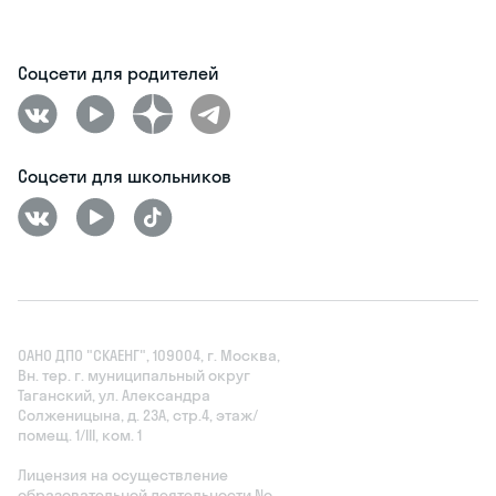
Соцсети для родителей
Соцсети для школьников
ОАНО ДПО "СКАЕНГ", 109004, г. Москва,
Вн. тер. г. муниципальный округ
Таганский, ул. Александра
Солженицына, д. 23А, стр.4, этаж/
помещ. 1/III, ком. 1
Лицензия на осуществление
образовательной деятельности No