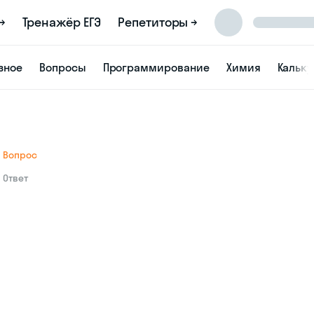
→
Тренажёр ЕГЭ
Репетиторы →
зное
Вопросы
Программирование
Химия
Кальк
Вопрос
Ответ