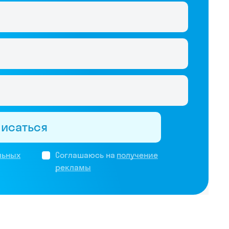
писаться
льных
Соглашаюсь на
получение
рекламы