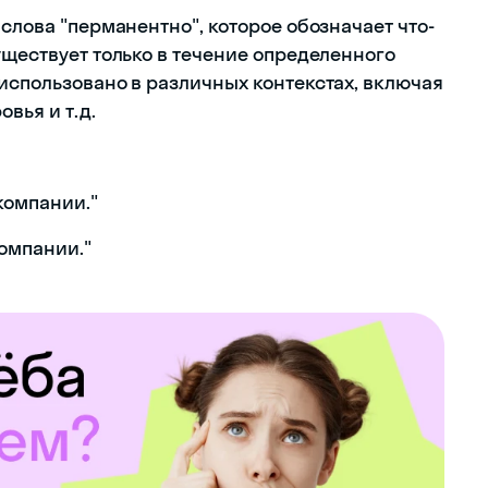
 слова "перманентно", которое обозначает что-
уществует только в течение определенного
использовано в различных контекстах, включая
вья и т.д.
компании."
компании."