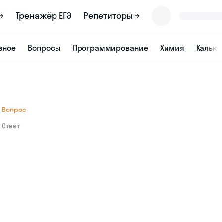
→
Тренажёр ЕГЭ
Репетиторы →
зное
Вопросы
Программирование
Химия
Кальк
Вопрос
Ответ