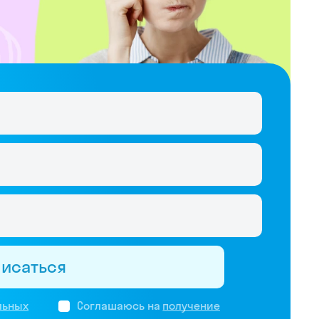
писаться
льных
Соглашаюсь на
получение