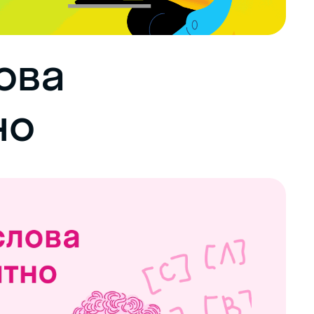
ова
но