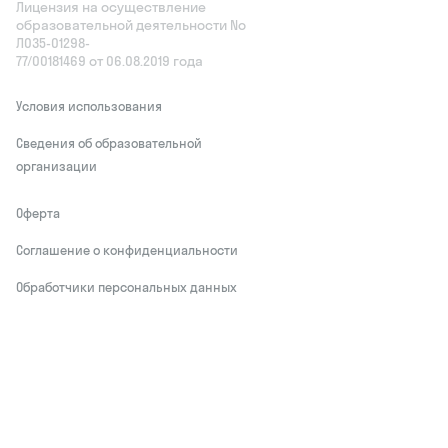
Лицензия на осуществление
образовательной деятельности No
Л035‑01298-
77/00181469 от 06.08.2019 года
Условия использования
Сведения об образовательной
организации
Оферта
Соглашение о конфиденциальности
Обработчики персональных данных
This site is protected by reCAPTCHA and
the Google
Privacy Policy
and Terms of
Service apply
Делаем развитие привлекательным
© Skysmart, 2026