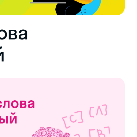
ова
й