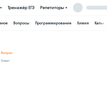
→
Тренажёр ЕГЭ
Репетиторы →
зное
Вопросы
Программирование
Химия
Кальк
Вопрос
Ответ