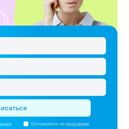
писаться
льных
Соглашаюсь на
получение