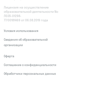
Лицензия на осуществление
образовательной деятельности No
Л035‑01298-
77/00181469 от 06.08.2019 года
Условия использования
Сведения об образовательной
организации
Оферта
Соглашение о конфиденциальности
Обработчики персональных данных
This site is protected by reCAPTCHA and
the Google
Privacy Policy
and Terms of
Service apply
Делаем развитие привлекательным
© Skysmart, 2026