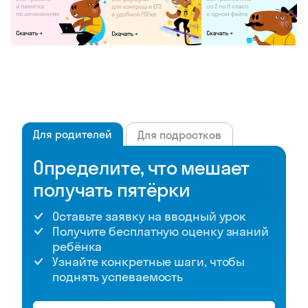
Для родителей
Для подростков
Определите, что мешает
получать пятёрки
Оставьте заявку на вводный урок
Получите бесплатную оценку знаний
ребёнка
Узнайте конкретные шаги, чтобы
поднять успеваемость