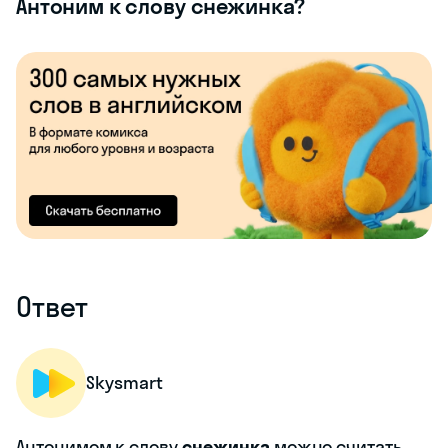
Антоним к слову снежинка?
Ответ
Skysmart
Антонимом к слову
снежинка
можно считать