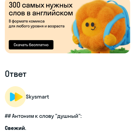
Ответ
Skysmart
## Антоним к слову "душный":
Свежий
.