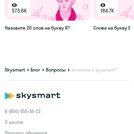
573.6K
184.7K
Назовите 20 слов на букву А?
Слова на букву Е
Skysmart
Блог
Вопросы
антоним к душный?
8 (800) 555‑45-22
О школе
Процесс обучения