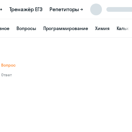
→
Тренажёр ЕГЭ
Репетиторы →
зное
Вопросы
Программирование
Химия
Кальк
Вопрос
Ответ