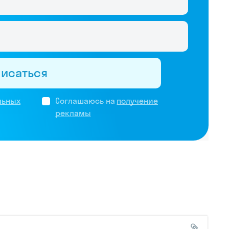
писаться
льных
Соглашаюсь на
получение
рекламы