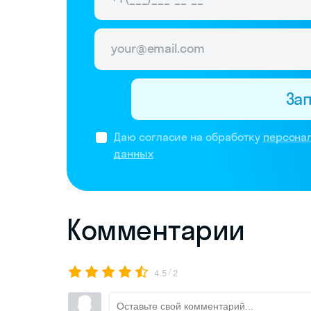
За
Даю согласие на обработку
персона
данных
Комментарии
/
4.5
2