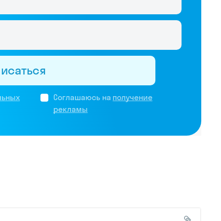
писаться
льных
Соглашаюсь на
получение
рекламы