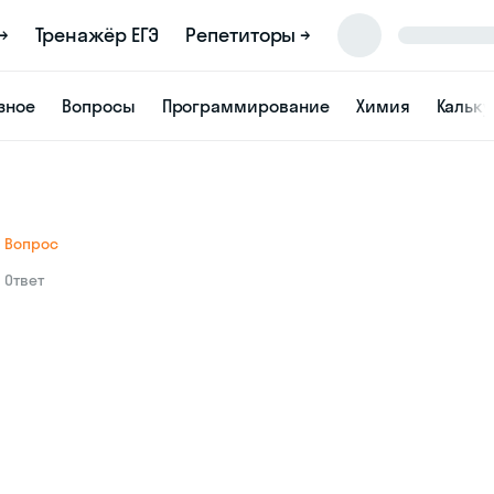
→
Тренажёр ЕГЭ
Репетиторы →
зное
Вопросы
Программирование
Химия
Кальк
Вопрос
Ответ