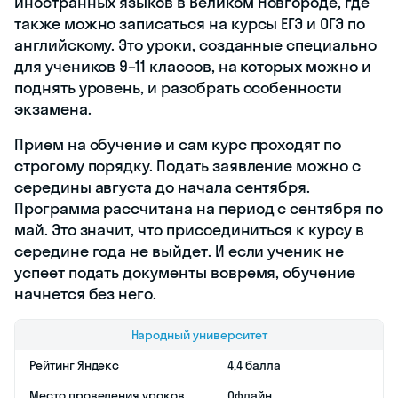
Записывайся
на
бесплатные
курсы
для
детей
Решай
задания
в
бесплатном
тренажёре
ЕГЭ
iQ-центр
iQ-центр — это