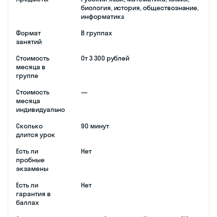
результатов.
Первое отличие
тарифов — в
количество
пробников.
Базовый пакет
включает 3
экзамена, а
продвинутый — 5.
Также с более
дорогим тарифом
ученик сможет
индивидуально
отработать
пропущенные
занятия. В базовом
же они сгорают.