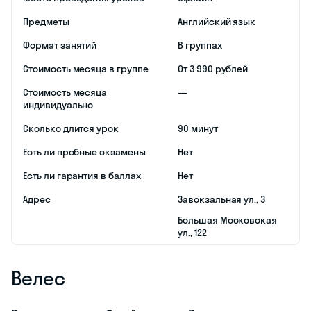
курсы подготовки к
ЕГЭ и ОГЭ, которые
проводят по всей
России, включая
Великий Новгород.
Занятия здесь
ведет команда
экспертов и
топовых
методистов,
которая выпускает
стобалльников
каждый год.
Основа подхода на
курсах — это
авторская
методика и
конкурентная
работа в классе.