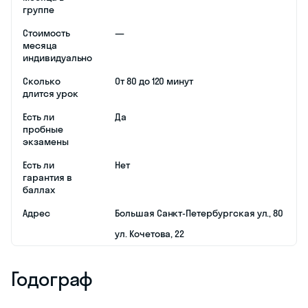
регулярно
получать и
анализировать
обратную связь
от
преподавателя;
бесплатно
отменять и
переносить
занятия, брать
отпуск;
выбирать
другого учителя;
заниматься
только по тем
темам, которые
актуальны для