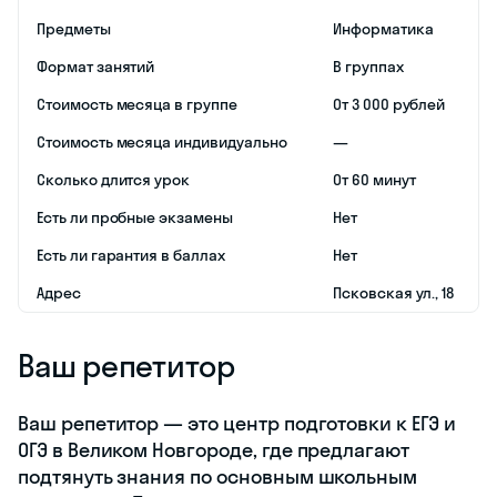
Годограф
Годограф — еще
одна сеть школ для
подготовки к ЕГЭ и
ОГЭ в этой
подборке, которая
проводит очные
уроки в Великом
Новгороде. За 5 лет
работы здесь
подготовили и
выпустили 700+
учеников. 99% из
них успешно
прошли через
экзамены и
поступили в вуз.