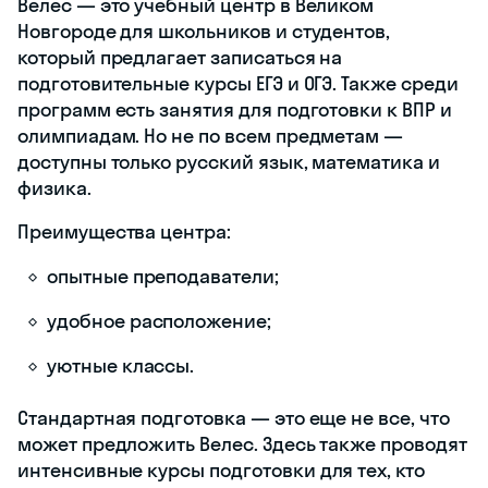
Уроки проходят
только в группах.
Еще несколько
ключевых
особенностей iQ-
центра:
хорошо
оборудованные
классы;
ежемесячные
отчеты для
родителей;
репетиторы,
проверенные
годами
преподавания;