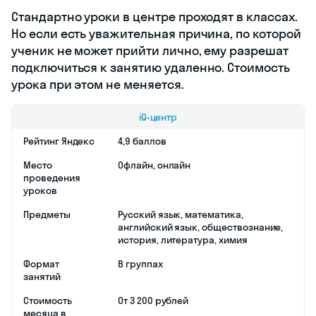
договоре.
Также в Skysmart
есть полностью
индивидуальные
программы. Одна
из таких —
курс
подготовки к ОГЭ
по
основным
предметам. Эти
уроки проходят 1 на
1 с учителем и
основаны на
персональном
образовательном
треке ученика.
На курсе можно: