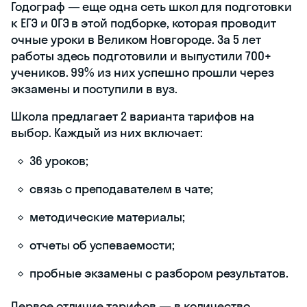
подростка.
Первый урок —
бесплатно!
Skysmart
Рейтинг Яндекс
4,7 балла
Место
Онлайн
проведения
уроков
Предметы
Русский язык,
математика,
английский
язык,
информатика,
обществознание,
физика, химия
Формат
Индивидуально, в
занятий
группе