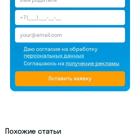
Есть ли
Нет
пробные
экзамены
Есть ли
Нет
гарантия в
баллах
Адрес
Завокзальная
ул., 3
Большая
Московская
ул., 122
Велес
Велес — это
учебный центр в
+20 баллов на ЕГЭ/ОГЭ 2026
Великом Новгороде
для школьников и