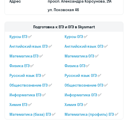
Годограф
Рейтинг Яндекс
4,9 баллов
Место
Офлайн
проведения
уроков
Предметы
Русский язык,
математика,
физика,
биология,
история,
обществознание,
химия
Формат
В группах
занятий
Стоимость
От 3 400 рублей
месяца в
группе
Стоимость
—
месяца