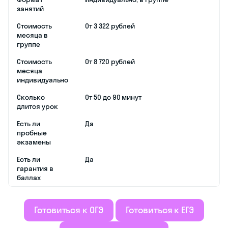
тренажере ЕГЭ;
авторские
материалы и
другие
полезности;
занятия на
онлайн-
платформе —
курс ЕГЭ
одинаково
удобно
посещать в
Великом
Новгороде и за
границей;
разбор всех
лайфхаков и