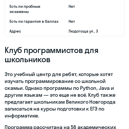
Стоимость урока
при этом не
меняется.
iQ-центр
Рейтинг Яндекс
4,9 баллов
Место
Офлайн, онлайн
проведения
уроков
Предметы
Русский язык,
математика,
английский
язык,
обществознание,
история,
литература,
химия
Формат
В группах
занятий