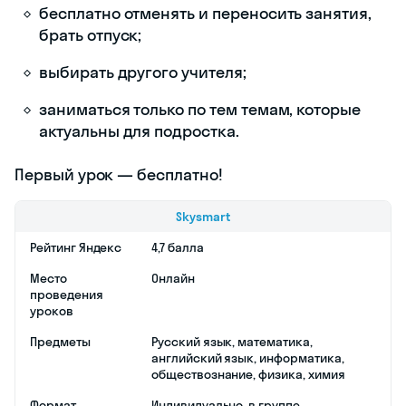
необходимым для
поступления в вуз,
которые ведут
топовые учителя
Skysmart.
Курс включает:
занятия без
скучных лекций
— полные
примеров и
практики;
решение
заданий — на
уроках, в
домашке, в
бесплатном