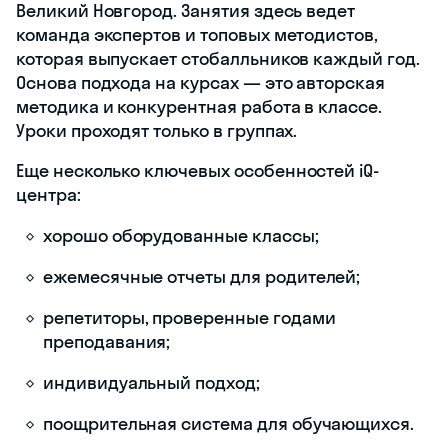
каждой группы
есть свой
наставник-бадди.
Он всегда рядом:
поддержит и
подскажет, как
спасаться от
тревоги до
экзамена, во время
и после него.
Мы гарантируем,
что ученик сдаст 3
экзамена на 240+
баллов. А если не
получится, вернем
деньги. Это не
просто слова — все
закреплено в