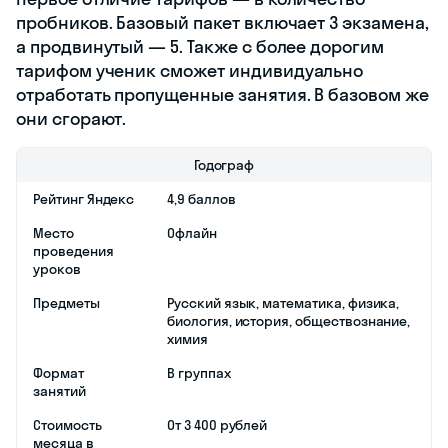
Стоимость
От 3 322 рублей
месяца в
группе
Стоимость
От 8 720 рублей
месяца
индивидуально
Сколько
От 50 до 90 минут
длится урок
Есть ли
Да
пробные
экзамены
Есть ли
Да
гарантия в
баллах
Готовиться к
ОГЭ
Готовиться к