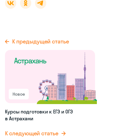
иностранных
языков в Великом
Новгороде, где
также можно
записаться на
курсы ЕГЭ и ОГЭ по
английскому. Это
уроки, созданные
специально для
учеников 9–11
классов, на
которых можно и
поднять уровень, и
разобрать
особенности
экзамена.
Прием на обучение
и сам курс