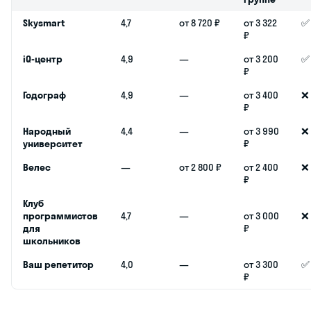
готовящиеся к
ЕГЭ и ОГЭ
Родители
школьников,
заинтересованные
в выборе
курсов,
например,
английского для
детей в Великом
Новгороде
Преподаватели
и репетиторы,
интересующиеся
курсами в
Великом