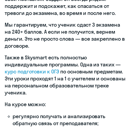
Skysmart
Skysmart — это
онлайн-уроки по
основным
школьным
предметам, в т. ч.
те, что помогают
набрать максимум
баллов на
экзаменах. Один из
таких —
комплексный
курс
подготовки к ЕГЭ
.
Это групповые и
индивидуальные
уроки по 3
предметам,