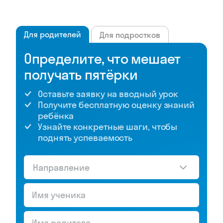
начнется без него.
Народный университет
Рейтинг Яндекс
4,4 балла
Место
Офлайн
проведения
уроков
Предметы
Английский
язык
Формат
В группах
занятий
Стоимость
От 3 990
месяца в
рублей
группе
Стоимость
—
месяца
индивидуально
Сколько
90 минут
длится урок