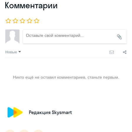
индивидуально
Сколько
120 минут
длится урок
Есть ли
Да
пробные
экзамены
Есть ли
Нет
гарантия в
баллах
Адрес
Людогоща ул., 2
Народный
университет
Народный
университет — это
центр изучения