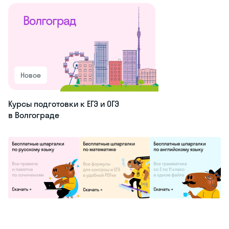
проходят по
строгому порядку.
Подать заявление
можно с середины
августа до начала
сентября.
Программа
рассчитана на
период с сентября
по май. Это значит,
что
присоединиться к
курсу в середине
года не выйдет. И
если ученик не
успеет подать
документы
вовремя, обучение