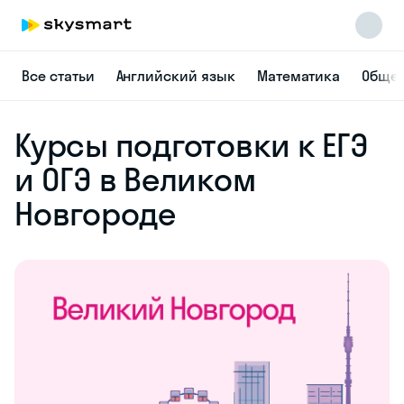
Все статьи
Английский язык
Математика
Общес
Курсы
подготовки
к ЕГЭ
и ОГЭ
Skysmart Chat
online
в Великом
Новгороде