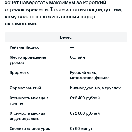
индивидуальный
подход;
поощрительная
система для
обучающихся.
Стандартно уроки в
центре проходят в
классах. Но если
есть уважительная
причина, по
которой ученик не
может прийти
лично, ему
разрешат
подключиться к
занятию удаленно.