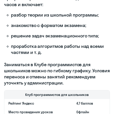
Стоимость
От 3 200 рублей
месяца в
группе
Стоимость
—
месяца
индивидуально
Сколько
От 80 до 120 минут
длится урок
Есть ли
Да
пробные
экзамены
Есть ли
Нет
гарантия в
баллах
Адрес
Большая Санкт-
Петербургская
ул., 80
ул. Кочетова, 22