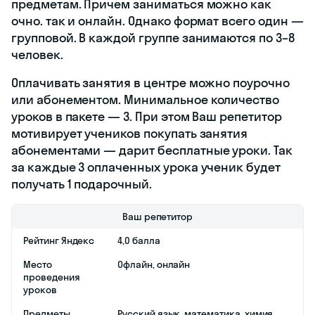
Школа предлагает 2
варианта тарифов
на выбор. Каждый
из них включает:
36 уроков;
связь с
преподавателем
в чате;
методические
материалы;
отчеты об
успеваемости;
пробные
экзамены с
разбором