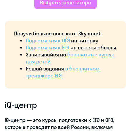
подводных
камней
экзамена;
пробные ЕГЭ
каждый месяц с
экспертной
проверкой.
Занятия проходят
по единому
расписанию и
позволяют выжать
максимум из
подготовки, но без
лишнего стресса. О
последнем
заботятся не только
преподаватели — у