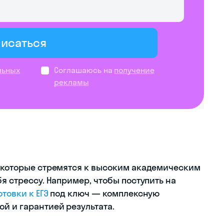
писаться
льных
Соглашаюсь на
получение
рекламы
, которые стремятся к высоким академическим
бя стрессу. Например, чтобы поступить на
отовки к ЕГЭ
под ключ — комплексную
й и гарантией результата.