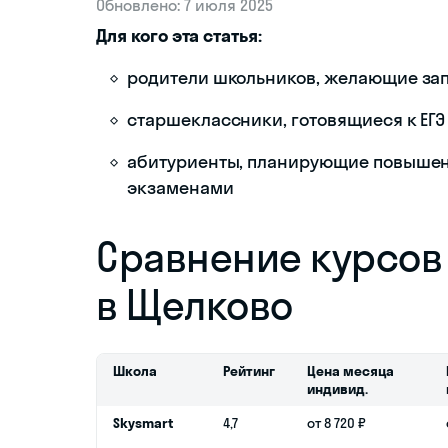
Обновлено: 7 июля 2025
Для кого эта статья:
родители школьников, желающие запис
старшеклассники, готовящиеся к ЕГЭ
абитуриенты, планирующие повышен
экзаменами
Сравнение курсов п
в Щелково
Школа
Рейтинг
Цена месяца
индивид.
Skysmart
4,7
от 8 720 ₽