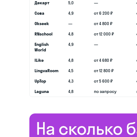
Декарт
5,0
—
Сова
4,9
от 6 200 ₽
Okseek
—
от 4 800 ₽
RNschool
4,8
от 12 000 ₽
English
4,9
—
World
ILike
4,8
от 4 680 ₽
LingvaRoom
4,5
от 12 800 ₽
UpTop
4,3
от 5 600 ₽
Laguna
4,8
по запросу