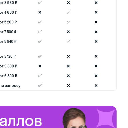
от 3 960 ₽
✅
❌
❌
от 4 600 ₽
❌
✅
❌
от 5 200 ₽
✅
✅
❌
от 7 500 ₽
✅
❌
❌
от 5 840 ₽
✅
✅
❌
от 3 120 ₽
✅
❌
❌
от 9 300 ₽
❌
❌
❌
от 6 800 ₽
✅
❌
❌
по запросу
✅
❌
❌