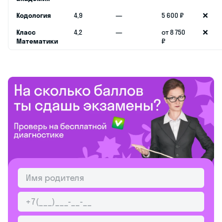
Кодология
4,9
—
5 600 ₽
❌
Класс
4,2
—
от 8 750
❌
Математики
₽