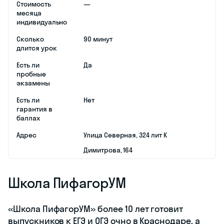
Стоимость
—
месяца
индивидуально
Сколько
90 минут
длится урок
Есть ли
Да
пробные
экзамены
Есть ли
Нет
гарантия в
баллах
Адрес
​Улица Северная, 324 лит К
​Димитрова, 164
Школа ПифагорУМ
«Школа ПифагорУМ» более 10 лет готовит
выпускников к ЕГЭ и ОГЭ очно в Краснодаре, а