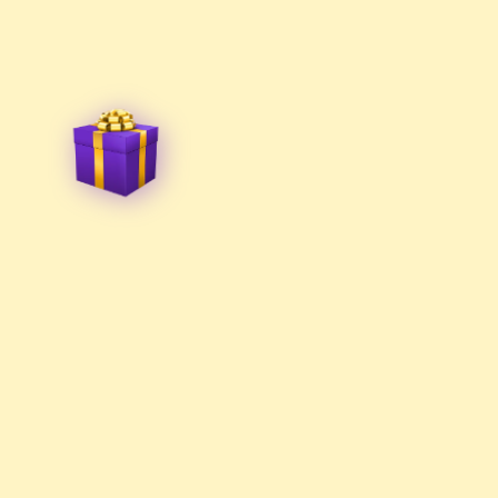
Поучиться
О школе
Предметы 
Процесс обучения
Skysmart 