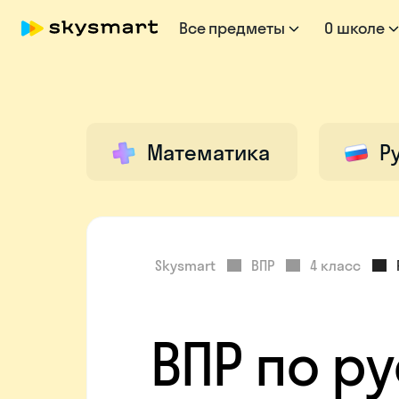
Все предметы
О школе
Математика
Р
Skysmart
ВПР
4 класс
ВПР по р