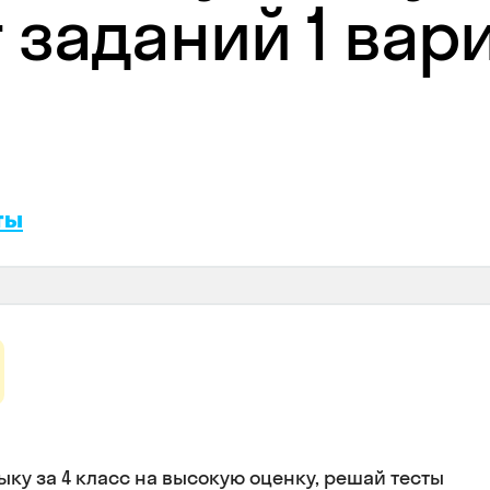
заданий 1 вари
ты
ыку за 4 класс на высокую оценку, решай тесты