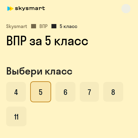
Skysmart
ВПР
5 класс
ВПР за 5 класс
Skysmart Chat
online
Выбери класс
4
5
6
7
8
11