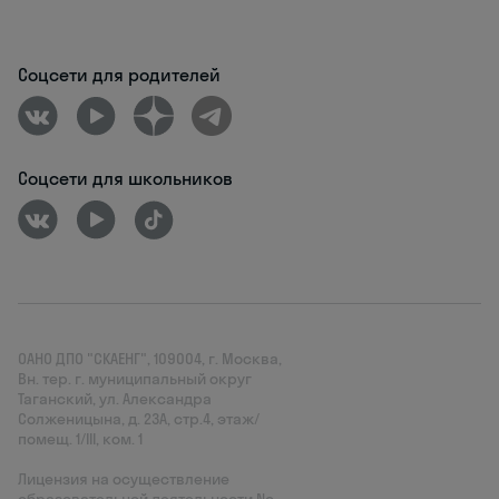
Соцсети для родителей
Соцсети для школьников
ОАНО ДПО "СКАЕНГ", 109004, г. Москва,
Вн. тер. г. муниципальный округ
Таганский, ул. Александра
Солженицына, д. 23А, стр.4, этаж/
помещ. 1/III, ком. 1
Лицензия на осуществление
образовательной деятельности No