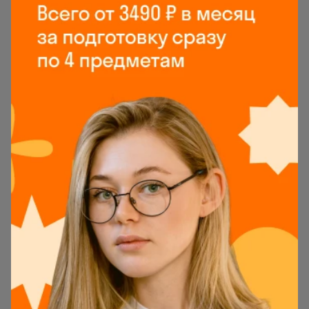
Слева — все задания пробника по порядку. Их
можно переключать здесь же или нажатием
кнопки
Следующее задание
. Как и на реальном
экзамене, задания можно выполнять по очереди
или в произвольном порядке. С последним
помогут кнопки
Показать следующие
и
Показать
предыдущие
.
Если задание даётся трудно, перейдите к
следующему. Позже можно будет вернуться к
пропущенным, если останется время. По
окончании теста можно не дожидаться, пока
сработает таймер, и нажать
Завершить тест
.
Тогда тренажёр перейдёт к проверке
результатов.