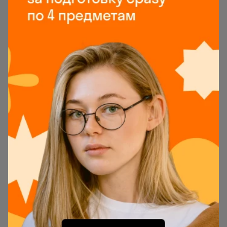
Если же остановиться на пробном экзамене
можно будет выбрать один из нескольких
вариантов. Далее тренажёр ознакомит вас со
всеми условиями пробника: сколько будет
заданий и какого типа что понадобится для
выполнения.
Обратите внимание: пробный экзамен в
тренажёре повторяет условия реального. А
значит это работа на время которое будет
отсчитывать таймер. Если нужно во время
работы можно будет поставить его на паузу. Пока
она активна все задания на экране будут скрыты.