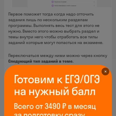
Первое поможет тогда когда надо отточить
задания лишь по нескольким разделам
программы. Выполнять весь тест для этого не
нужно. Вместо этого можно выбрать раздел и
темы внутри него чтобы отработать все типы
заданий которые могут попасться на экзамене.
Переключаться между ними можно через кнопку
Следующий тип заданий в теме.
✕