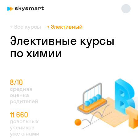
→ Все курсы
→ Элективный
Элективные курсы
по химии
8/10
средняя
оценка
родителей
11 660
довольных
учеников
уже с нами