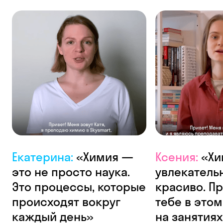
Екатерина:
«Химия —
Ксения:
«Хи
это не просто наука.
увлекатель
Это процессы, которые
красиво. П
происходят вокруг
тебе в этом
каждый день»
на занятия