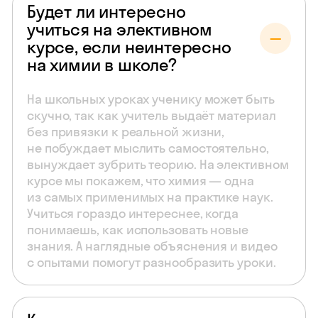
Будет ли интересно
учиться на элективном
курсе, если неинтересно
на химии в школе?
На школьных уроках ученику может быть
скучно, так как учитель выдаёт материал
без привязки к реальной жизни,
не побуждает мыслить самостоятельно,
вынуждает зубрить теорию. На элективном
курсе мы покажем, что химия — одна
из самых применимых на практике наук.
Учиться гораздо интереснее, когда
понимаешь, как использовать новые
знания. А наглядные объяснения и видео
с опытами помогут разнообразить уроки.