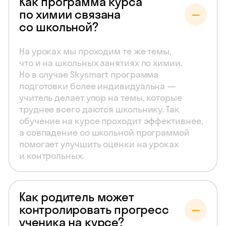
Как программа курса
по химии связана
со школьной?
На уроках мы проходим те же темы,
что и на школьных занятиях по химии.
Но в случае Skysmart программа
подготовки более индивидуальна —
учитель делает упор на темы, которые
труднее всего даются школьнику. Так
обучение на курсе проходит эффективнее,
а совпадение со школьной программой
помогает улучшить оценки на уроках
и контрольных.
Как родитель может
контролировать прогресс
ученика на курсе?