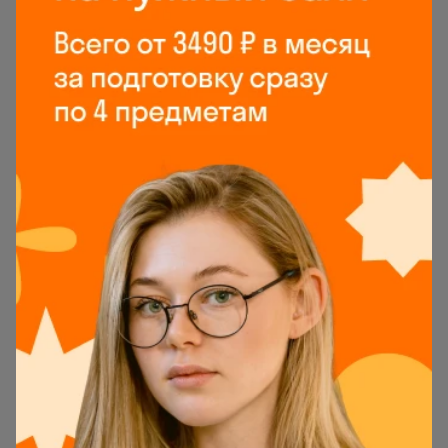
Слева — все задания пробника по порядку. Их
можно переключать здесь же или нажатием
кнопки
Следующее задание
. Как и на реальном
экзамене, задания можно выполнять по очереди
или в произвольном порядке. С последним
помогут кнопки
Показать следующие
и
Показать
предыдущие
.
Если задание даётся трудно, перейдите к
следующему. Позже можно будет вернуться к
пропущенным, если останется время. По
окончании теста можно не дожидаться, пока
сработает таймер, и нажать
Завершить тест
.
Тогда тренажёр перейдёт к проверке
результатов.