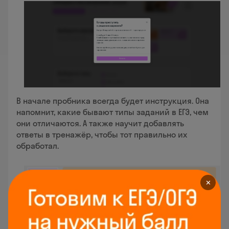
В начале пробника всегда будет инструкция. Она
напомнит, какие бывают типы заданий в ЕГЭ, чем
они отличаются. А также научит добавлять
ответы в тренажёр, чтобы тот правильно их
обработал.
✕