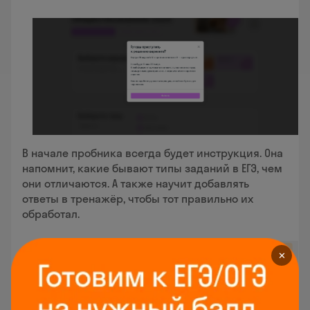
В начале пробника всегда будет инструкция. Она
напомнит, какие бывают типы заданий в ЕГЭ, чем
они отличаются. А также научит добавлять
ответы в тренажёр, чтобы тот правильно их
обработал.
✕