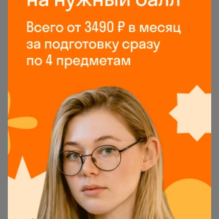
Слева — все задания пробника по порядку. Их
можно переключать здесь же или нажатием
кнопки
Следующее задание
. Как и на реальном
экзамене, задания можно выполнять по очереди
или в произвольном порядке. С последним
помогут кнопки
Показать следующие
и
Показать
предыдущие
.
Если задание даётся трудно, перейдите к
следующему. Позже можно будет вернуться к
пропущенным, если останется время. По
окончании теста можно не дожидаться, пока
сработает таймер, и нажать
Завершить тест
.
Тогда тренажёр перейдёт к проверке
результатов.