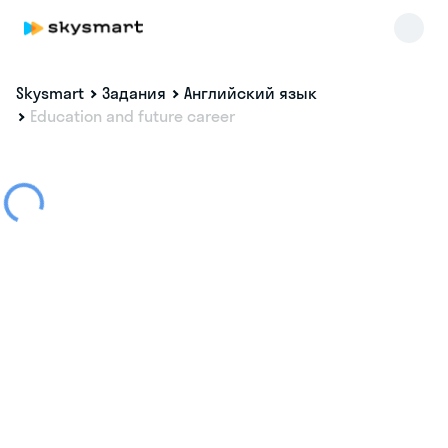
Skysmart
Задания
Английский язык
Education and future career
Skysmart Chat
online