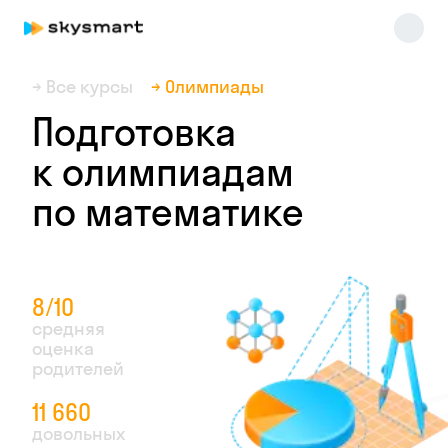
→ Все курсы
→ Олимпиады
Подготовка
к олимпиадам
по математике
Skysmart Chat
online
8/10
средняя
оценка
родителей
11 660
довольных