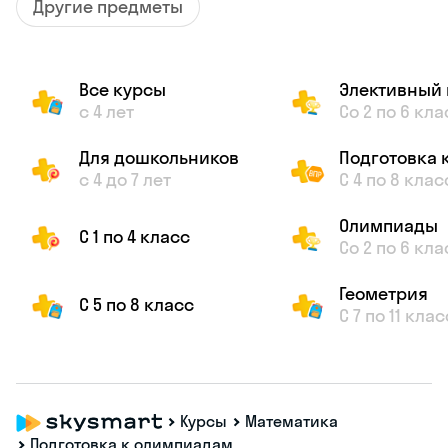
Другие предметы
Все курсы
Элективный 
с 4 лет
Со 2 по 6 кла
Для дошкольников
Подготовка 
с 4 до 7 лет
С 4 по 8 клас
Олимпиады
С 1 по 4 класс
Со 2 по 6 кла
Геометрия
С 5 по 8 класс
С 7 по 11 клас
Курсы
Математика
Подготовка к олимпиадам