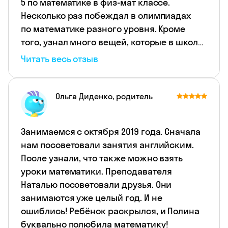
5 по математике в физ-мат классе.
Несколько раз побеждал в олимпиадах
по математике разного уровня. Кроме
того, узнал много вещей, которые в школе
не проходили вообще (круги Эйлера,
Читать весь отзыв
графы, принцип Дирихле, более глубокое
изучение теории чисел). При этом занятия
проходят интересно. Ребенок занимается
Ольга Диденко, родитель
с удовольствием. Прекрасный
преподаватель. Мы в полном восторге.
Занимаемся с октября 2019 года. Сначала
нам посоветовали занятия английским.
После узнали, что также можно взять
уроки математики. Преподавателя
Наталью посоветовали друзья. Они
занимаются уже целый год. И не
ошиблись! Ребёнок раскрылся, и Полина
буквально полюбила математику!