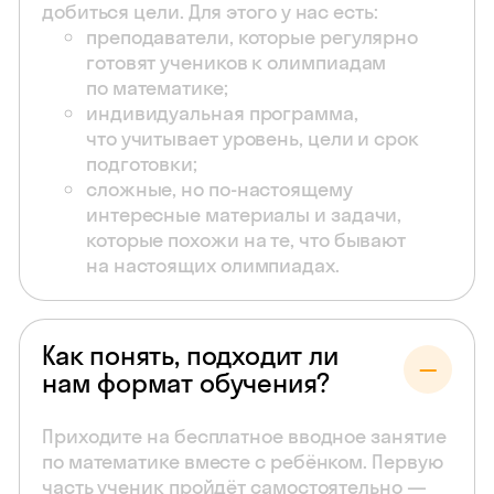
добиться цели. Для этого у нас есть:
преподаватели, которые регулярно
готовят учеников к олимпиадам
по математике;
индивидуальная программа,
что учитывает уровень, цели и срок
подготовки;
сложные, но по-настоящему
интересные материалы и задачи,
которые похожи на те, что бывают
на настоящих олимпиадах.
Как понять, подходит ли
нам формат обучения?
Приходите на бесплатное вводное занятие
по математике вместе с ребёнком. Первую
часть ученик пройдёт самостоятельно —