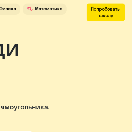
Физика
Математика
Попробовать
школу
к школе
ди
рямоугольника.