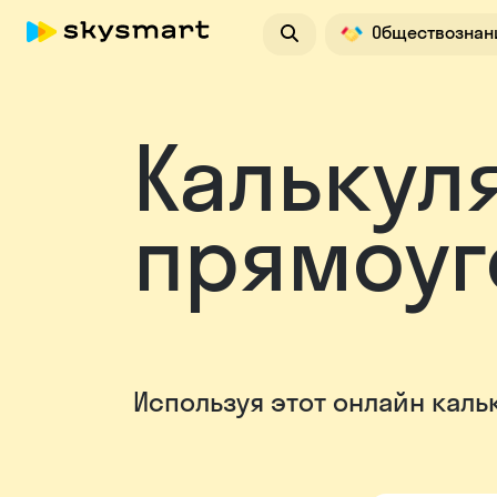
Обществознан
Программиро
Калькул
прямоуг
Используя этот онлайн каль