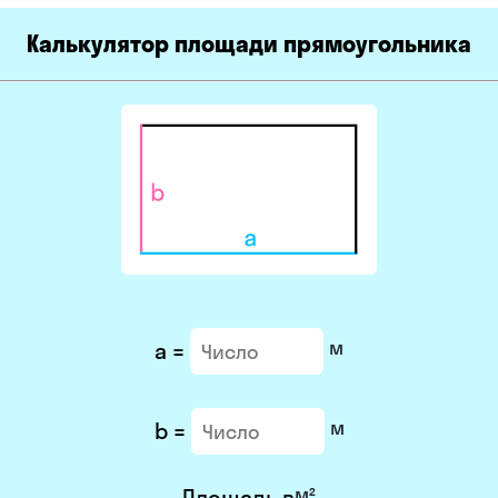
Калькулятор площади прямоугольника
м
a =
м
b =
м²
Площадь в