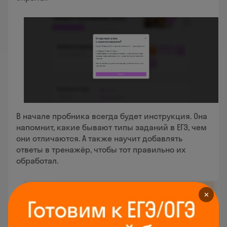
В начале пробника всегда будет инструкция. Она
напомнит, какие бывают типы заданий в ЕГЭ, чем
они отличаются. А также научит добавлять
ответы в тренажёр, чтобы тот правильно их
обработал.
✕