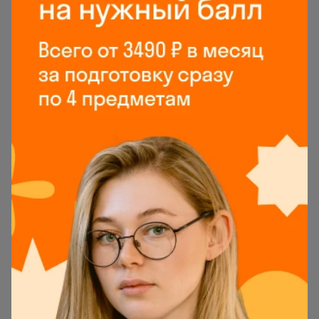
Слева — все задания пробника по порядку. Их
можно переключать здесь же или нажатием
кнопки
Следующее задание
. Как и на реальном
экзамене, задания можно выполнять по очереди
или в произвольном порядке. С последним
помогут кнопки
Показать следующие
и
Показать
предыдущие
.
Если задание даётся трудно, перейдите к
следующему. Позже можно будет вернуться к
пропущенным, если останется время. По
окончании теста можно не дожидаться, пока
сработает таймер, и нажать
Завершить тест
.
Тогда тренажёр перейдёт к проверке
результатов.